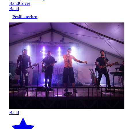
Band
Cover
Band
Profil ansehen
Band