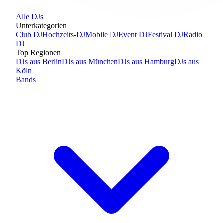
Alle
DJs
Unterkategorien
Club DJ
Hochzeits-DJ
Mobile DJ
Event DJ
Festival DJ
Radio
DJ
Top Regionen
DJs
aus
Berlin
DJs
aus
München
DJs
aus
Hamburg
DJs
aus
Köln
Bands