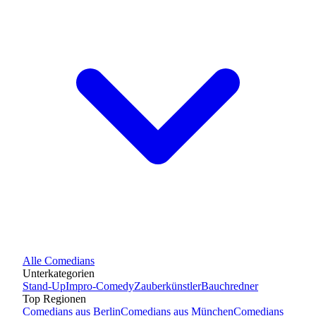
Alle
Comedians
Unterkategorien
Stand-Up
Impro-Comedy
Zauberkünstler
Bauchredner
Top Regionen
Comedians
aus
Berlin
Comedians
aus
München
Comedians