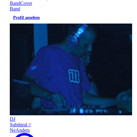
Band
Cover
Band
Profil ansehen
DJ
Subdural //
NeAnders