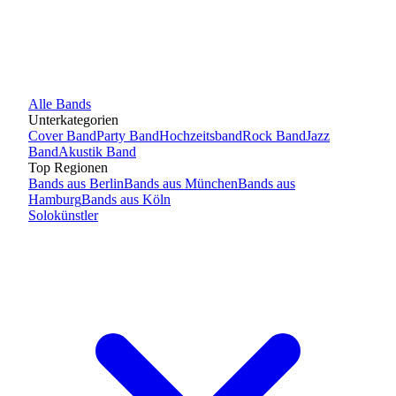
Alle
Bands
Unterkategorien
Cover Band
Party Band
Hochzeitsband
Rock Band
Jazz
Band
Akustik Band
Top Regionen
Bands
aus
Berlin
Bands
aus
München
Bands
aus
Hamburg
Bands
aus
Köln
Solokünstler