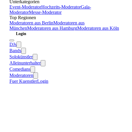
Unterkategorien
Event-Moderator
Hochzeits-Moderator
Gala-
Moderator
Messe-Moderator
Top Regionen
Moderatoren
aus
Berlin
Moderatoren
aus
München
Moderatoren
aus
Hamburg
Moderatoren
aus
Köln
Login
DJs
Bands
Solokünstler
Alleinunterhalter
Comedians
Moderatoren
Fuer Kuenstler
Login