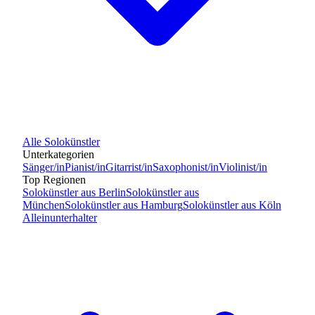
Alle
Solokünstler
Unterkategorien
Sänger/in
Pianist/in
Gitarrist/in
Saxophonist/in
Violinist/in
Top Regionen
Solokünstler
aus
Berlin
Solokünstler
aus
München
Solokünstler
aus
Hamburg
Solokünstler
aus
Köln
Alleinunterhalter