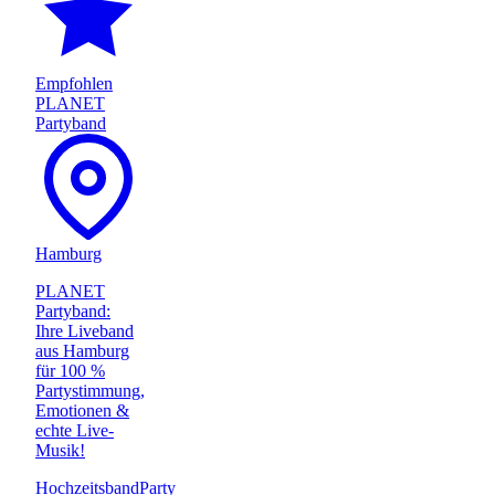
Empfohlen
PLANET
Partyband
Hamburg
PLANET
Partyband:
Ihre Liveband
aus Hamburg
für 100 %
Partystimmung,
Emotionen &
echte Live-
Musik!
Hochzeitsband
Party