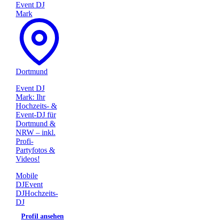
Event DJ
Mark
Dortmund
Event DJ
Mark: Ihr
Hochzeits- &
Event-DJ für
Dortmund &
NRW – inkl.
Profi-
Partyfotos &
Videos!
Mobile
DJ
Event
DJ
Hochzeits-
DJ
Profil ansehen