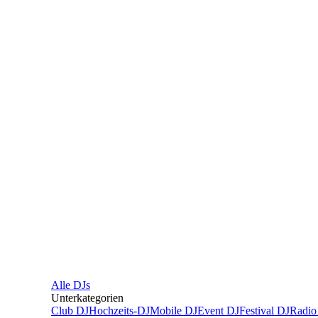
Alle
DJs
Unterkategorien
Club DJ
Hochzeits-DJ
Mobile DJ
Event DJ
Festival DJ
Radio