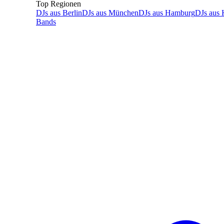
Top Regionen
DJs
aus
Berlin
DJs
aus
München
DJs
aus
Hamburg
DJs
aus
Bands