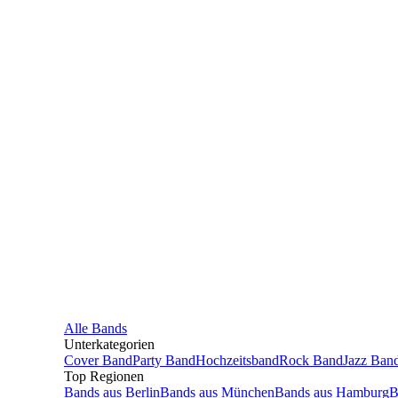
Alle
Bands
Unterkategorien
Cover Band
Party Band
Hochzeitsband
Rock Band
Jazz Ban
Top Regionen
Bands
aus
Berlin
Bands
aus
München
Bands
aus
Hamburg
B