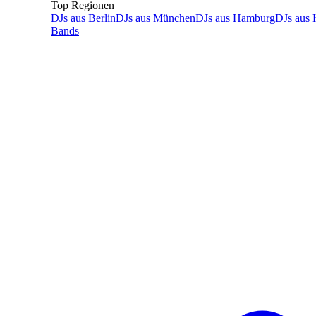
Top Regionen
DJs
aus
Berlin
DJs
aus
München
DJs
aus
Hamburg
DJs
aus
Bands