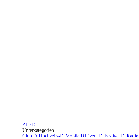
Alle
DJs
Unterkategorien
Club DJ
Hochzeits-DJ
Mobile DJ
Event DJ
Festival DJ
Radio