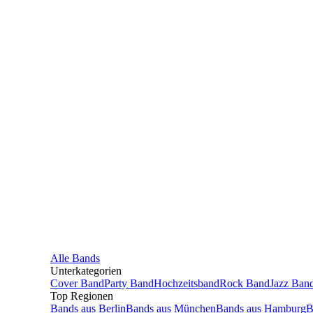
Alle
Bands
Unterkategorien
Cover Band
Party Band
Hochzeitsband
Rock Band
Jazz Ban
Top Regionen
Bands
aus
Berlin
Bands
aus
München
Bands
aus
Hamburg
B