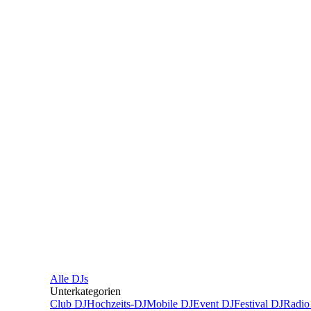
Alle
DJs
Unterkategorien
Club DJ
Hochzeits-DJ
Mobile DJ
Event DJ
Festival DJ
Radio