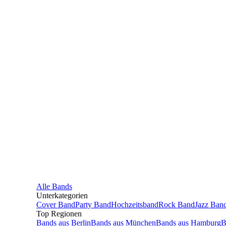
Alle
Bands
Unterkategorien
Cover Band
Party Band
Hochzeitsband
Rock Band
Jazz Ban
Top Regionen
Bands
aus
Berlin
Bands
aus
München
Bands
aus
Hamburg
B