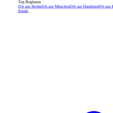
Top Regionen
DJs
aus
Berlin
DJs
aus
München
DJs
aus
Hamburg
DJs
aus
Bands