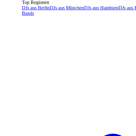
Top Regionen
DJs
aus
Berlin
DJs
aus
München
DJs
aus
Hamburg
DJs
aus
Bands