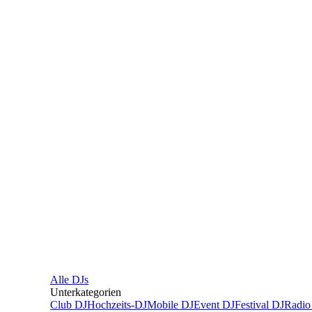
Alle
DJs
Unterkategorien
Club DJ
Hochzeits-DJ
Mobile DJ
Event DJ
Festival DJ
Radio