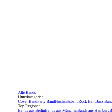
Alle
Bands
Unterkategorien
Cover Band
Party Band
Hochzeitsband
Rock Band
Jazz Ban
Top Regionen
Bands
aus
Berlin
Bands
aus
München
Bands
aus
Hamburg
B