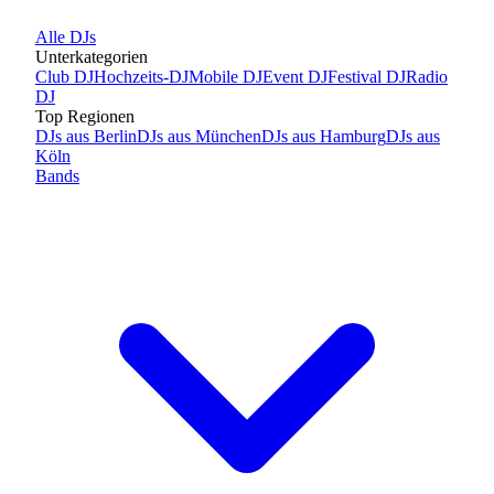
Alle
DJs
Unterkategorien
Club DJ
Hochzeits-DJ
Mobile DJ
Event DJ
Festival DJ
Radio
DJ
Top Regionen
DJs
aus
Berlin
DJs
aus
München
DJs
aus
Hamburg
DJs
aus
Köln
Bands