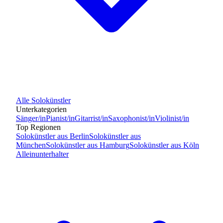
Alle
Solokünstler
Unterkategorien
Sänger/in
Pianist/in
Gitarrist/in
Saxophonist/in
Violinist/in
Top Regionen
Solokünstler
aus
Berlin
Solokünstler
aus
München
Solokünstler
aus
Hamburg
Solokünstler
aus
Köln
Alleinunterhalter