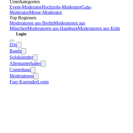
Unterkategorien
Event-Moderator
Hochzeits-Moderator
Gala-
Moderator
Messe-Moderator
Top Regionen
Moderatoren
aus
Berlin
Moderatoren
aus
München
Moderatoren
aus
Hamburg
Moderatoren
aus
Köln
Login
DJs
Bands
Solokünstler
Alleinunterhalter
Comedians
Moderatoren
Fuer Kuenstler
Login