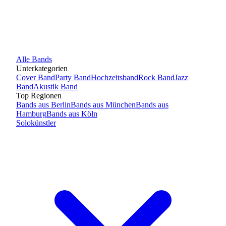
Alle
Bands
Unterkategorien
Cover Band
Party Band
Hochzeitsband
Rock Band
Jazz
Band
Akustik Band
Top Regionen
Bands
aus
Berlin
Bands
aus
München
Bands
aus
Hamburg
Bands
aus
Köln
Solokünstler