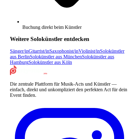
Buchung direkt beim Künstler
Weitere
Solokünstler
entdecken
Sänger/in
Gitarrist/in
Saxophonist/in
Violinist/in
Solokünstler
aus
Berlin
Solokünstler
aus
München
Solokünstler
aus
Hamburg
Solokünstler
aus
Köln
Die zentrale Plattform für Musik-Acts und Künstler —
einfach, direkt und unkompliziert den perfekten Act für dein
Event finden.