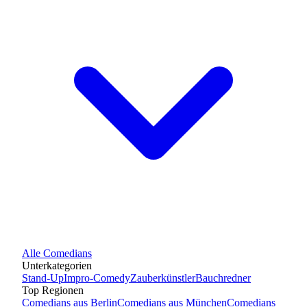
Alle
Comedians
Unterkategorien
Stand-Up
Impro-Comedy
Zauberkünstler
Bauchredner
Top Regionen
Comedians
aus
Berlin
Comedians
aus
München
Comedians