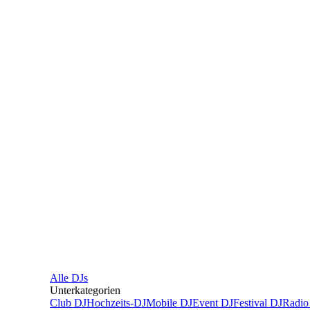
Alle
DJs
Unterkategorien
Club DJ
Hochzeits-DJ
Mobile DJ
Event DJ
Festival DJ
Radio