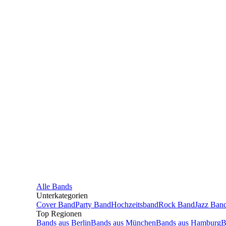
Alle
Bands
Unterkategorien
Cover Band
Party Band
Hochzeitsband
Rock Band
Jazz Ban
Top Regionen
Bands
aus
Berlin
Bands
aus
München
Bands
aus
Hamburg
B