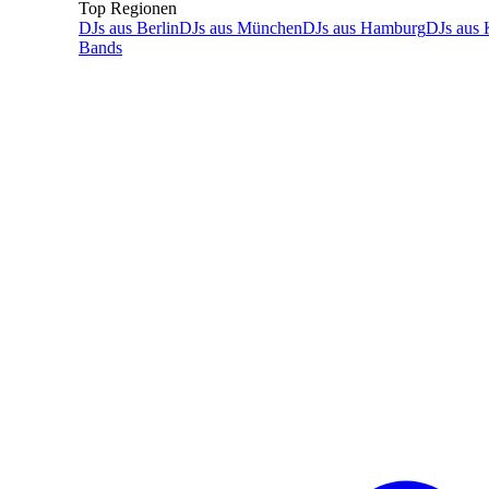
Top Regionen
DJs
aus
Berlin
DJs
aus
München
DJs
aus
Hamburg
DJs
aus
Bands