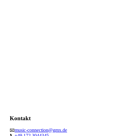
Kontakt
📧
music-connection@gmx.de
📞
+49 172 3044345