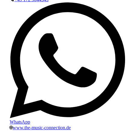
WhatsApp
🌐
www.the-music-connection.de