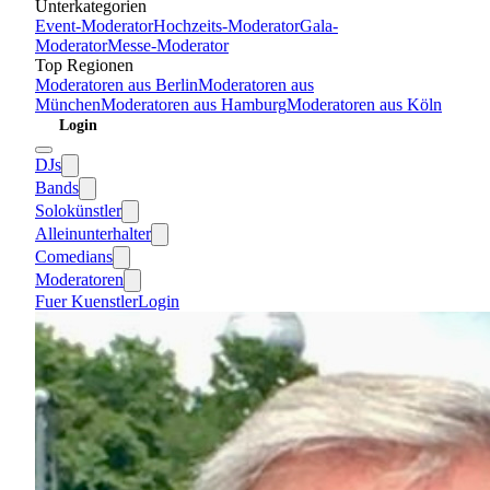
Unterkategorien
Event-Moderator
Hochzeits-Moderator
Gala-
Moderator
Messe-Moderator
Top Regionen
Moderatoren
aus
Berlin
Moderatoren
aus
München
Moderatoren
aus
Hamburg
Moderatoren
aus
Köln
Login
DJs
Bands
Solokünstler
Alleinunterhalter
Comedians
Moderatoren
Fuer Kuenstler
Login