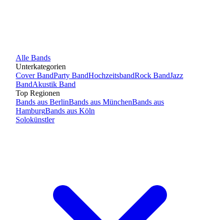
Alle
Bands
Unterkategorien
Cover Band
Party Band
Hochzeitsband
Rock Band
Jazz
Band
Akustik Band
Top Regionen
Bands
aus
Berlin
Bands
aus
München
Bands
aus
Hamburg
Bands
aus
Köln
Solokünstler