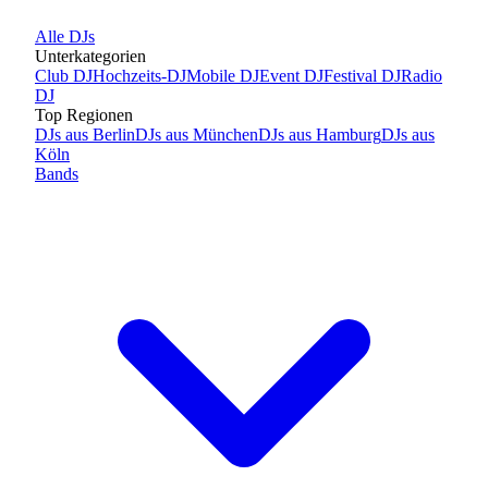
Alle
DJs
Unterkategorien
Club DJ
Hochzeits-DJ
Mobile DJ
Event DJ
Festival DJ
Radio
DJ
Top Regionen
DJs
aus
Berlin
DJs
aus
München
DJs
aus
Hamburg
DJs
aus
Köln
Bands