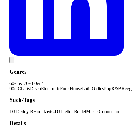
Genres
60er & 70er
80er /
90er
Charts
Disco
Electronic
Funk
House
Latin
Oldies
Pop
R&B
Regga
Such-Tags
DJ Deddy B
Hochtzeits-DJ Detlef Beutel
Music Connection
Details