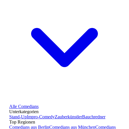
Alle
Comedians
Unterkategorien
Stand-Up
Impro-Comedy
Zauberkünstler
Bauchredner
Top Regionen
Comedians
aus
Berlin
Comedians
aus
München
Comedians