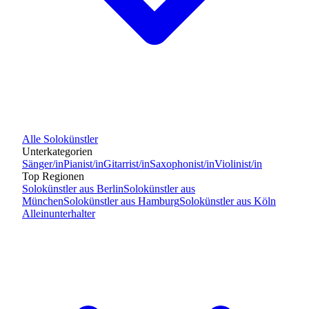
Alle
Solokünstler
Unterkategorien
Sänger/in
Pianist/in
Gitarrist/in
Saxophonist/in
Violinist/in
Top Regionen
Solokünstler
aus
Berlin
Solokünstler
aus
München
Solokünstler
aus
Hamburg
Solokünstler
aus
Köln
Alleinunterhalter