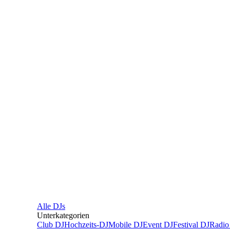
Alle
DJs
Unterkategorien
Club DJ
Hochzeits-DJ
Mobile DJ
Event DJ
Festival DJ
Radio