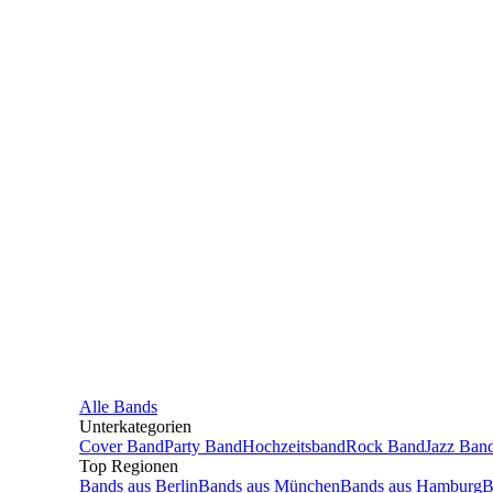
Alle
Bands
Unterkategorien
Cover Band
Party Band
Hochzeitsband
Rock Band
Jazz Ban
Top Regionen
Bands
aus
Berlin
Bands
aus
München
Bands
aus
Hamburg
B