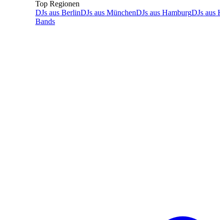
Top Regionen
DJs
aus
Berlin
DJs
aus
München
DJs
aus
Hamburg
DJs
aus
Bands