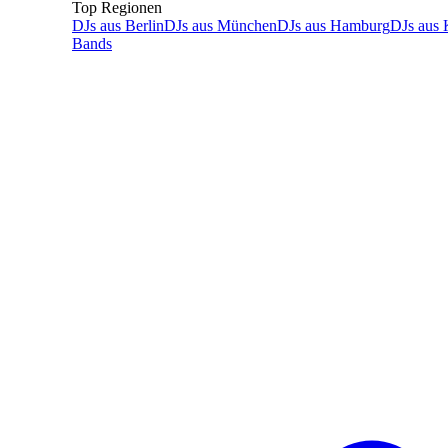
Top Regionen
DJs
aus
Berlin
DJs
aus
München
DJs
aus
Hamburg
DJs
aus
Bands