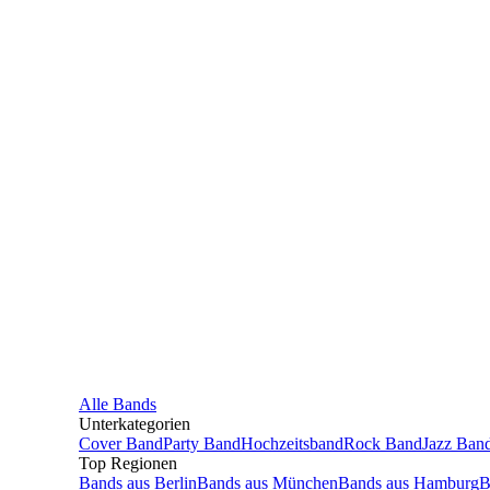
Alle
Bands
Unterkategorien
Cover Band
Party Band
Hochzeitsband
Rock Band
Jazz Ban
Top Regionen
Bands
aus
Berlin
Bands
aus
München
Bands
aus
Hamburg
B