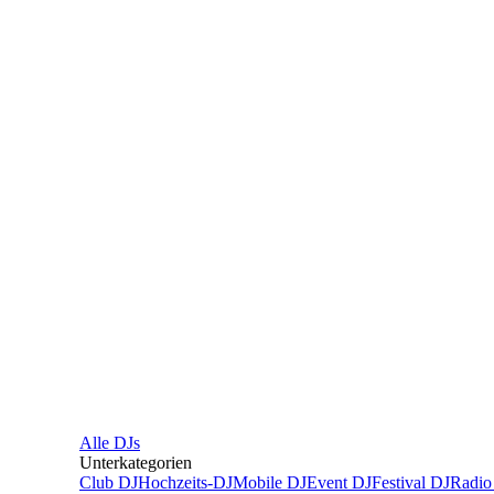
Alle
DJs
Unterkategorien
Club DJ
Hochzeits-DJ
Mobile DJ
Event DJ
Festival DJ
Radio