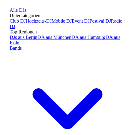
Alle
DJs
Unterkategorien
Club DJ
Hochzeits-DJ
Mobile DJ
Event DJ
Festival DJ
Radio
DJ
Top Regionen
DJs
aus
Berlin
DJs
aus
München
DJs
aus
Hamburg
DJs
aus
Köln
Bands