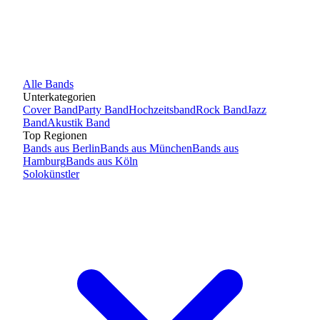
Alle
Bands
Unterkategorien
Cover Band
Party Band
Hochzeitsband
Rock Band
Jazz
Band
Akustik Band
Top Regionen
Bands
aus
Berlin
Bands
aus
München
Bands
aus
Hamburg
Bands
aus
Köln
Solokünstler