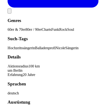
Genres
60er & 70er
80er / 90er
Charts
Funk
Rock
Soul
Such-Tags
Hochzeitssängerin
Balladenprofi
Nicole
Sängerin
Details
Aktionsradius
100
km
um
Berlin
Erfahrung
20
Jahre
Sprachen
deutsch
Ausrüstung