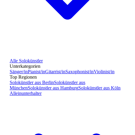
Alle
Solokünstler
Unterkategorien
Sänger/in
Pianist/in
Gitarrist/in
Saxophonist/in
Violinist/in
Top Regionen
Solokünstler
aus
Berlin
Solokünstler
aus
München
Solokünstler
aus
Hamburg
Solokünstler
aus
Köln
Alleinunterhalter