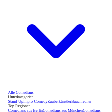
Alle
Comedians
Unterkategorien
Stand-Up
Impro-Comedy
Zauberkünstler
Bauchredner
Top Regionen
Comedians
aus
Berlin
Comedians
aus
München
Comedians