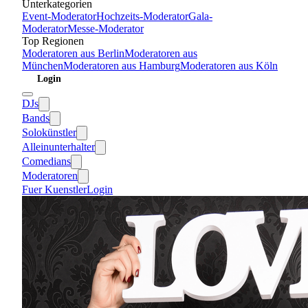
Unterkategorien
Event-Moderator
Hochzeits-Moderator
Gala-
Moderator
Messe-Moderator
Top Regionen
Moderatoren
aus
Berlin
Moderatoren
aus
München
Moderatoren
aus
Hamburg
Moderatoren
aus
Köln
Login
DJs
Bands
Solokünstler
Alleinunterhalter
Comedians
Moderatoren
Fuer Kuenstler
Login